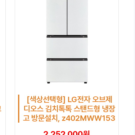
[색상선택형] LG전자 오브제
고
디오스 김치톡톡 스탠드형 냉장
고 방문설치, z402MWW153
2,252,000원