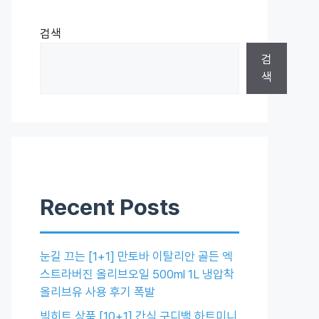
검색
검
색
Recent Posts
눈길 끄는 [1+1] 만토바 이탈리안 골든 엑
스트라버진 올리브오일 500ml 1L 냉압착
올리브유 사용 후기 폭발
빅히트 상품 [10+1] 간식 구디백 하트미니