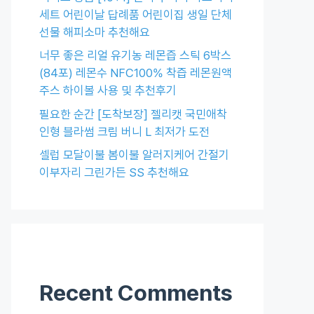
세트 어린이날 답례품 어린이집 생일 단체
선물 해피소마 추천해요
너무 좋은 리얼 유기농 레몬즙 스틱 6박스
(84포) 레몬수 NFC100% 착즙 레몬원액
주스 하이볼 사용 및 추천후기
필요한 순간 [도착보장] 젤리캣 국민애착
인형 블라썸 크림 버니 L 최저가 도전
셀럽 모달이불 봄이불 알러지케어 간절기
이부자리 그린가든 SS 추천해요
Recent Comments